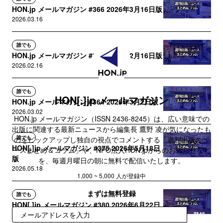
HON.jp メールマガジン #366 2026年3月16日版
2026.03.16
誰でも
HON.jp メールマガジン #362 2026年2月16日版
2026.02.16
誰でも
HON[.]jp メールマガジン
HON.jp メールマガジン #364 2026年3月2日版
2026.03.02
HON.jp メールマガジン（ISSN 2436-8245）は、広い意味での
出版に関連する最新ニュースから編集長 鷹野 凌が気になったも
誰でも
のをピックアップし独自の視点でコメントする「週刊出版ニュ
HON[.]jp メールマガジン #375 2026年5月18日
ースまとめ＆コラム」や、NPO法人HON.jpからのお知らせなど
版
を、毎週月曜日の朝に無料で配信いたします。
2026.05.18
1,000 ~ 5,000 人が登録中
まずは無料登録
誰でも
HON[.]jp メールマガジン #380 2026年6月22日
版
登録